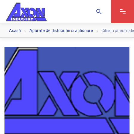
search
search
Acasă
Aparate de distributie si actionare
Cilindri pneumati